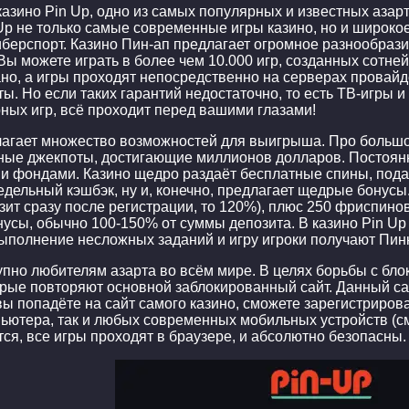
азино Pin Up, одно из самых популярных и известных азар
Up не только самые современные игры казино, но и широко
берспорт. Казино Пин-ап предлагает огромное разнообразие 
ы можете играть в более чем 10.000 игр, созданных сотней
но, а игры проходят непосредственно на серверах провайд
ы. Но если таких гарантий недостаточно, то есть ТВ-игры 
ных игр, всё проходит перед вашими глазами!
лагает множество возможностей для выигрыша. Про большо
ные джекпоты, достигающие миллионов долларов. Постоян
 фондами. Казино щедро раздаёт бесплатные спины, пода
едельный кэшбэк, ну и, конечно, предлагает щедрые бонусы
зит сразу после регистрации, то 120%), плюс 250 фриспино
усы, обычно 100-150% от суммы депозита. В казино Pin Up
выполнение несложных заданий и игру игроки получают Пин
пно любителям азарта во всём мире. В целях борьбы с блок
рые повторяют основной заблокированный сайт. Данный сай
ы попадёте на сайт самого казино, сможете зарегистрирова
пьютера, так и любых современных мобильных устройств (с
ся, все игры проходят в браузере, и абсолютно безопасны. 