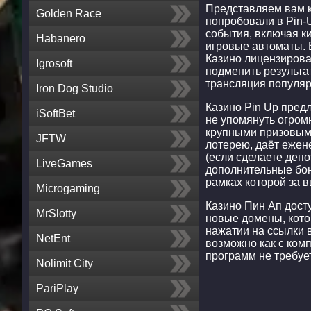
Представляем вам к
Golden Race
попробовали в Pin-
события, включая ки
Habanero
игровые автоматы. В
Казино лицензирова
Igrosoft
подменить результат
трансляция популяр
Iron Dog Studio
Казино Pin Up пред
iSoftBet
не упомянуть огром
крупными призовыми
JFTW
лотерею, даёт ежен
(если сделаете депо
LiveGames
дополнительные бон
рамках которой за 
Microgaming
Казино Пин Ап досту
MrSlotty
новые домены, кото
нажатии на ссылки в
NetEnt
возможно как с ком
программ не требует
Nolimit City
PariPlay