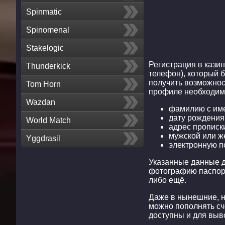
Spinmatic
Spinomenal
Stakelogic
Регистрация в казин
Thunderkick
телефон), который б
получить возможнос
Tom Horn
профиле необходим
Wazdan
фамилию с им
дату рождения
World Match
адрес прописк
мужской или ж
Yggdrasil
электронную п
Указанные данные д
фотографию паспорт
либо ещё.
Даже в нынешние, н
можно пополнять счё
доступны и для выв