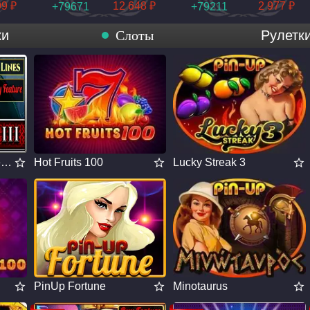
99 ₽
12 648 ₽
2 977 ₽
+79671
+79211
ки
Слоты
Рулетк
Demi Gods III 15 Lines Series
Hot Fruits 100
Lucky Streak 3
PinUp Fortune
Minotaurus