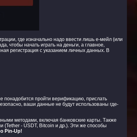
трации, где изначально надо ввести лишь е-мейл (или
да, чтобы начать играть на деньги, а главное,
ная регистрация с указанием личных данных. В
е понадобится пройти верификацию, прислать
езопасно, ваши данные не будут использованы где-
чными методами, включая банковские карты. Также
Tether - USDT, Bitcoin и др.). Эти же способы
о Pin-Up!