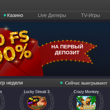
Казино
Live Дилеры
TV-Игры
НА ПЕРВЫЙ
ДЕПОЗИТ
гр недели
Сейчас выигрывают
n
Lucky Streak 3
Crazy Monkey